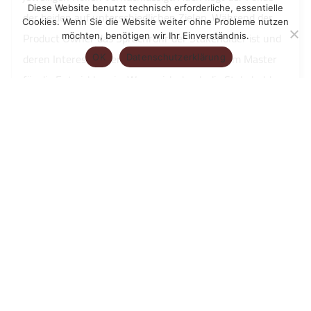
Diese Website benutzt technisch erforderliche, essentielle
der beiden auf unterschiedlichen Zielen. Während der
Cookies. Wenn Sie die Website weiter ohne Probleme nutzen
Product Owner das Sprachrohr der Stakeholder ist und
möchten, benötigen wir Ihr Einverständnis.
deren Interessen vertritt, setzt sich der Scrum Master
OK
Datenschutzerklärung
für die Entwickler ein. Wenn sich durch die Stakeholder
nun Priorisierungen ändern, die der Product Owner zum
Beispiel noch im aktuellen Sprint umgesetzt haben
möchte, so kann der Scrum Master intervenieren und
auf die Regeln aus dem Scrum Guide verweisen und sich
um die Einhaltung dieser kümmern, damit die Entwickler
weiterhin ohne Störung an ihren Aufgaben arbeiten
können. Wären nun beide Rollen in einer Person
verkörpert, kommt es zu einem innerlichen Konflikt.
Natürlich kann es auch Persönlichkeiten geben, die
beides gut vereinen können. Jedoch sollte auch in so